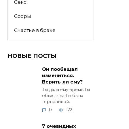
Секс
Ссоры
Счастье в браке
НОВЫЕ ПОСТЫ
Он пообещал
измениться.
Верить ли ему?
Ты дала ему время.Ты
объясняла.Ты была
терпеливой.
0
122
7 очевидных