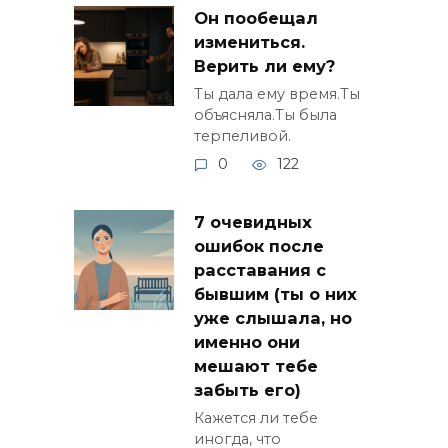
Он пообещал
измениться.
Верить ли ему?
Ты дала ему время.Ты
объясняла.Ты была
терпеливой.
0
122
7 очевидных
ошибок после
расставания с
бывшим (ты о них
уже слышала, но
именно они
мешают тебе
забыть его)
Кажется ли тебе
иногда, что