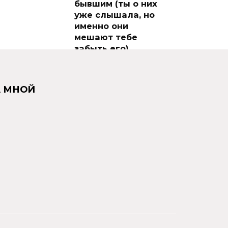
бывшим (ты о них
уже слышала, но
именно они
мешают тебе
забыть его)
Кажется ли тебе
иногда, что
расставание уже в
А МНОЙ
прошлом
0
405
Вы любите друг
друга, но ты
чувствуешь между
вами дистанцию
Бывало ли у тебя так:
ты сидишь рядом с
мужем на диване
0
273