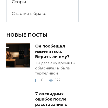
Ссоры
Счастье в браке
НОВЫЕ ПОСТЫ
Он пообещал
измениться.
Верить ли ему?
Ты дала ему время.Ты
объясняла.Ты была
терпеливой.
0
122
7 очевидных
ошибок после
расставания с