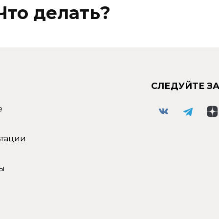
Что делать?
СЛЕДУЙТЕ З
е
ьтации
ы