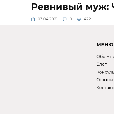
Ревнивый муж: 
03.04.2021
0
422
Разбор клиентской ситуации.
МЕНЮ
Обо мн
Блог
Консул
Отзывы
Контакт