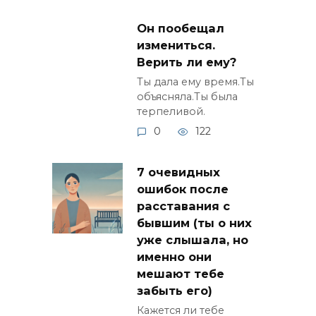
Он пообещал
измениться.
Верить ли ему?
Ты дала ему время.Ты
объясняла.Ты была
терпеливой.
0
122
7 очевидных
ошибок после
расставания с
бывшим (ты о них
уже слышала, но
именно они
мешают тебе
забыть его)
Кажется ли тебе