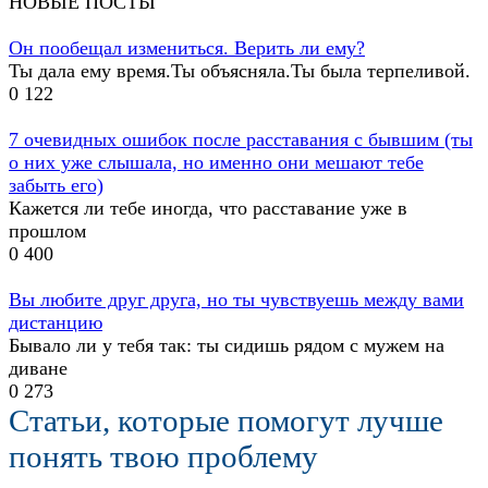
НОВЫЕ ПОСТЫ
Он пообещал измениться. Верить ли ему?
Ты дала ему время.Ты объясняла.Ты была терпеливой.
0
122
7 очевидных ошибок после расставания с бывшим (ты
о них уже слышала, но именно они мешают тебе
забыть его)
Кажется ли тебе иногда, что расставание уже в
прошлом
0
400
Вы любите друг друга, но ты чувствуешь между вами
дистанцию
Бывало ли у тебя так: ты сидишь рядом с мужем на
диване
0
273
Статьи, которые помогут лучше
понять твою проблему