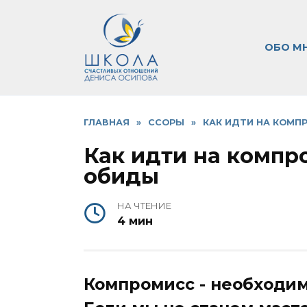
Перейти
к
содержанию
ОБО М
ГЛАВНАЯ
»
ССОРЫ
»
КАК ИДТИ НА КОМП
Как идти на компр
обиды
НА ЧТЕНИЕ
4 мин
Компромисс - необходим