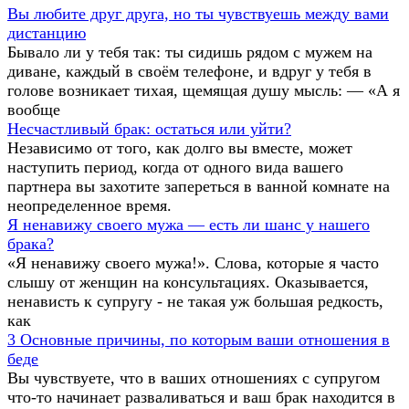
Вы любите друг друга, но ты чувствуешь между вами
дистанцию
Бывало ли у тебя так: ты сидишь рядом с мужем на
диване, каждый в своём телефоне, и вдруг у тебя в
голове возникает тихая, щемящая душу мысль: — «А я
вообще
Несчастливый брак: остаться или уйти?
Независимо от того, как долго вы вместе, может
наступить период, когда от одного вида вашего
партнера вы захотите запереться в ванной комнате на
неопределенное время.
Я ненавижу своего мужа — есть ли шанс у нашего
брака?
«Я ненавижу своего мужа!». Слова, которые я часто
слышу от женщин на консультациях. Оказывается,
ненависть к супругу - не такая уж большая редкость,
как
3 Основные причины, по которым ваши отношения в
беде
Вы чувствуете, что в ваших отношениях с супругом
что-то начинает разваливаться и ваш брак находится в