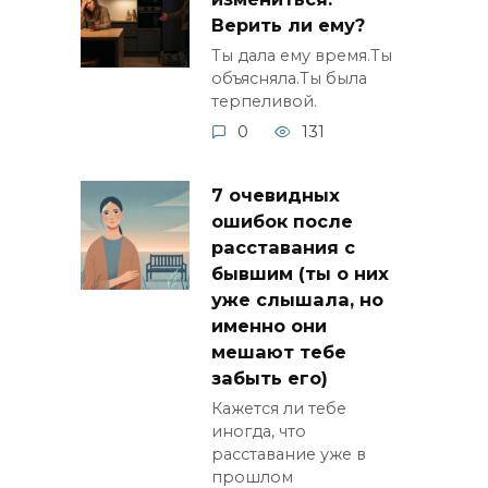
Верить ли ему?
Ты дала ему время.Ты
объясняла.Ты была
терпеливой.
0
131
7 очевидных
ошибок после
расставания с
бывшим (ты о них
уже слышала, но
именно они
мешают тебе
забыть его)
Кажется ли тебе
иногда, что
расставание уже в
прошлом