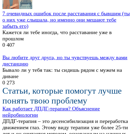
7 очевидных ошибок после расставания с бывшим (ты
о них уже слышала, но именно они мешают тебе
забыть его)
Кажется ли тебе иногда, что расставание уже в
прошлом
0
407
Вы любите друг друга, но ты чувствуешь между вами
дистанцию
Бывало ли у тебя так: ты сидишь рядом с мужем на
диване
0
273
Статьи, которые помогут лучше
понять твою проблему
Как работает ДПДГ-терапия? Объяснение
нейробиологии
ДПДГ-терапия – это десенсибилизация и переработка
движением глаз. Этому виду терапии уже более 25-ти
лет и он считается методом, основанным на научных