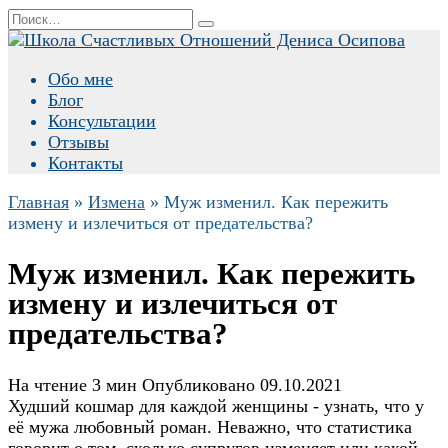
Перейти
Search
к
for:
содержанию
Обо мне
Блог
Консультации
Отзывы
Контакты
Главная
»
Измена
»
Муж изменил. Как пережить
измену и излечиться от предательства?
Муж изменил. Как пережить
измену и излечиться от
предательства?
На чтение
3 мин
Опубликовано
09.10.2021
Худший кошмар для каждой женщины - узнать, что у
её мужа любовный роман. Неважно, что статистика
говорит о том, сколько супругов изменяет или какой