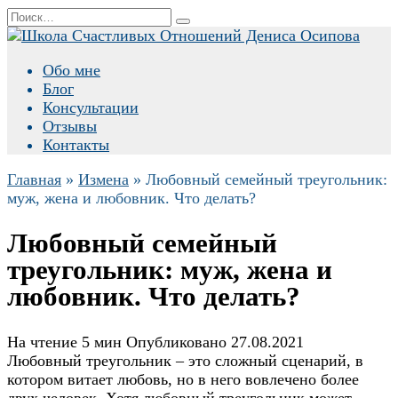
Перейти
Search
к
for:
содержанию
Обо мне
Блог
Консультации
Отзывы
Контакты
Главная
»
Измена
»
Любовный семейный треугольник:
муж, жена и любовник. Что делать?
Любовный семейный
треугольник: муж, жена и
любовник. Что делать?
На чтение
5 мин
Опубликовано
27.08.2021
Любовный треугольник – это сложный сценарий, в
котором витает любовь, но в него вовлечено более
двух человек. Хотя любовный треугольник может