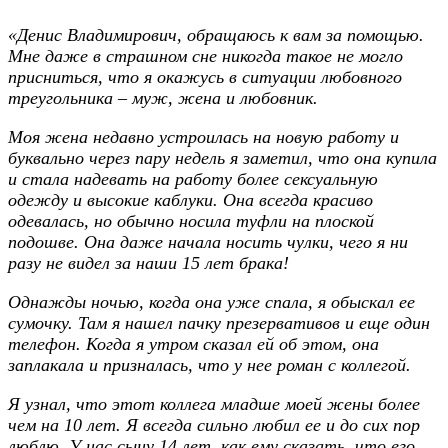
«Денис Владимирович, обращаюсь к вам за помощью.
Мне даже в страшном сне никогда такое не могло
присниться, что я окажусь в ситуации любовного
треугольника – муж, жена и любовник.
Моя жена недавно устроилась на новую работу и
буквально через пару недель я заметил, что она купила
и стала надевать на работу более сексуальную
одежду и высокие каблуки. Она всегда красиво
одевалась, но обычно носила туфли на плоской
подошве. Она даже начала носить чулки, чего я ни
разу не видел за наши 15 лет брака!
Однажды ночью, когда она уже спала, я обыскал ее
сумочку. Там я нашел пачку презервативов и еще один
телефон. Когда я утром сказал ей об этом, она
заплакала и призналась, что у нее роман с коллегой.
Я узнал, что этот коллега младше моей жены более
чем на 10 лет. Я всегда сильно любил ее и до сих пор
люблю. У нас сыну 14 лет, как ему сказать, что его