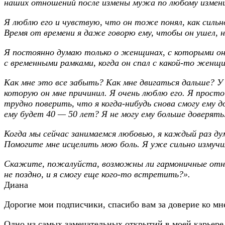
наших отношений после измены мужа по любому измени
Я люблю его и чувствую, что он тоже понял, как сильн
Время от времени я даже говорю ему, чтобы он ушел, не
Я постоянно думаю только о женщинах, с которыми он
с временными рамками, когда он спал с какой-то женщи
Как мне это все забыть? Как мне двигаться дальше? У 
которую он мне причинил. Я очень люблю его. Я просто
трудно поверить, что я когда-нибудь снова смогу ему д
ему будет 40 — 50 лет? Я не могу ему больше доверять
Когда мы сейчас занимаемся любовью, я каждый раз ду
Помогите мне исцелить мою боль. Я уже сильно измучил
Скажите, пожалуйста, возможны ли гармоничные отнош
не поздно, и я смогу еще кого-то встретить?».
Диана
Дорогие мои подписчики, спасибо вам за доверие ко мн
Одно из самых замечательных открытий в моей карьере 