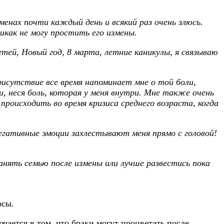
менах почти каждый день и всякий раз очень злюсь.
никак не могу простить его измены.
ей, Новый год, 8 марта, летние каникулы, я связываю
рисутствие все время напоминает мне о той боли,
и, неся боль, которая у меня внутри. Мне также очень
 происходить во время кризиса среднего возраста, когда
егативные эмоции захлестывают меня прямо с головой!
ять семью после измены или лучше развестись пока
осы.
ается в том, что браки могут процветать после