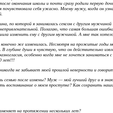
сле окончания школы и почти сразу родили первую дочь. 
о я почувствовала себя ужасно. Моему мужу, когда он узн
й.
на, по которой я занималась сексом с другим мужчиной (
 непривлекательной. Полагаю, что самая большая ошибка
ешила изменить ему с другим мужчиной. А мне так хотел
, конечно же изменилась. Несмотря на прожитые годы м
. В глубине души я чувствую, что он действительно извл
разногласия, особенно когда мне не хочется заниматься с
 лет!!!
никогда не забывает моей прошлой неверности и говорит
ь семью после измены? Муж — мой лучший друг и я знаю
еть воспоминание о моем проступке? Как сохранить наш
зменяет на протяжении нескольких лет?