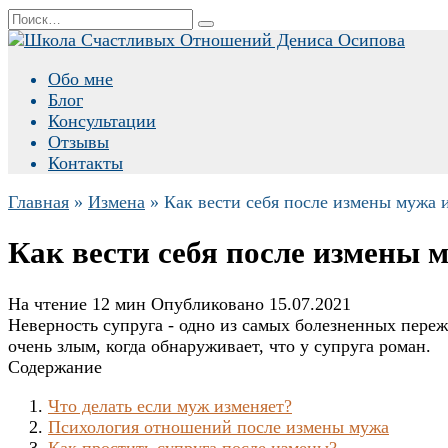
Перейти
Search
к
for:
содержанию
Обо мне
Блог
Консультации
Отзывы
Контакты
Главная
»
Измена
»
Как вести себя после измены мужа 
Как вести себя после измены 
На чтение
12 мин
Опубликовано
15.07.2021
Неверность супруга - одно из самых болезненных пере
очень злым, когда обнаруживает, что у супруга роман.
Содержание
Что делать если муж изменяет?
Психология отношений после измены мужа
Как простить супруга после измены?