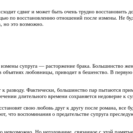
сходит сдвиг и может быть очень трудно восстановить до
щью по восстановлению отношений после измены. Не буду
, но это возможно.
 измены супруга — расторжение брака. Большинство жен
 объятиях любовницы, приводит в бешенство. В первую о
 к разводу. Фактически, большинство пар пытаются прим
ечении длительного времени сохраняется недоверие к су
осстановят свою любовь друг к другу после романа, все 
т, что воспоминания о предательстве супруга преследуют
то невозможно. Но негодование, связанное с этой память