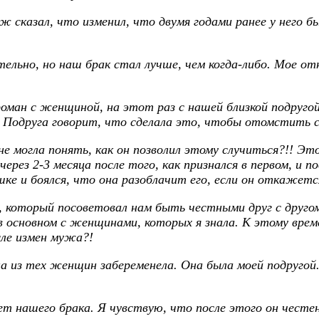
ж сказал, что изменил, что двумя годами ранее у него б
ельно, но наш брак стал лучше, чем когда-либо. Мое от
о роман с женщиной, на этот раз с нашей близкой подруг
. Подруга говорит, что сделала это, чтобы отомстить с
е могла понять, как он позволил этому случиться?!! Это
через 2-3 месяца после того, как признался в первом, и 
шке и боялся, что она разоблачит его, если он откажетс
у, который посоветовал нам быть честными друг с дру
в основном с женщинами, которых я знала. К этому врем
сле измен мужа?!
дна из тех женщин забеременела. Она была моей подругой
ет нашего брака. Я чувствую, что после этого он честен