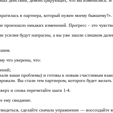
ных действий, демонстрирующих, что вы изменились. Я 
ревратилась в партнера, который нужен моему бывшему?».
 не произошло никаких изменений. Прогресс – это чувство
ши усилия будут напрасны, а вы уже зашли слишком далек
вшим.
му что уверены, что:
ений;
вали ваши проблемы) и готовы к новым счастливым вза
тировали. Вы стали тем партнером, которого будет желат
верх и снова перечитайте шаги 1-4.
те ему свидание.
увидеться, сделайте сначала упражнение — воссоздайте 