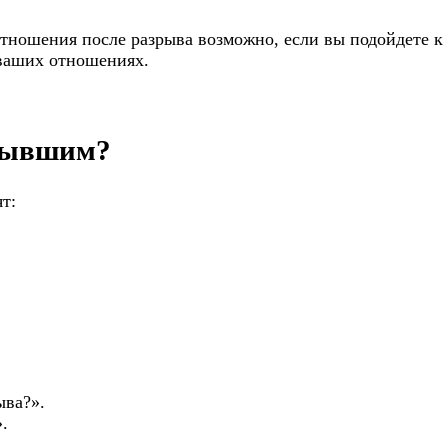
отношения после разрыва возможно, если вы подойдете к
 ваших отношениях.
 бывшим?
т:
ыва?».
.