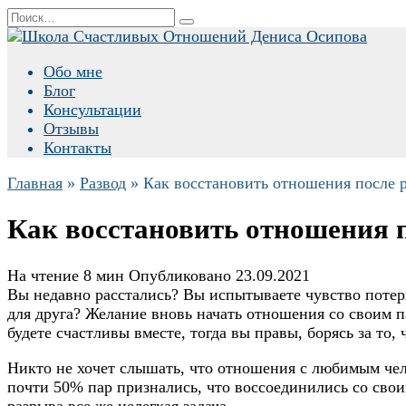
Перейти
Search
к
for:
содержанию
Обо мне
Блог
Консультации
Отзывы
Контакты
Главная
»
Развод
»
Как восстановить отношения после 
Как восстановить отношения 
На чтение
8 мин
Опубликовано
23.09.2021
Вы недавно расстались? Вы испытываете чувство потери
для друга? Желание вновь начать отношения со своим 
будете счастливы вместе, тогда вы правы, борясь за то, 
Никто не хочет слышать, что отношения с любимым чело
почти 50% пар признались, что воссоединились со свои
разрыва все же нелегкая задача.