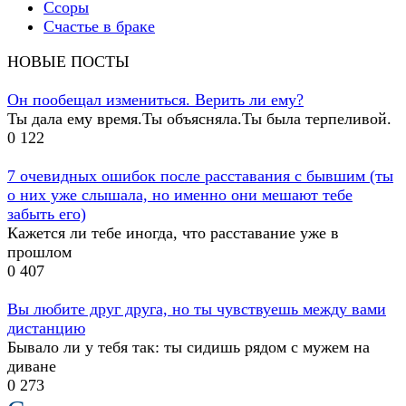
Ссоры
Счастье в браке
НОВЫЕ ПОСТЫ
Он пообещал измениться. Верить ли ему?
Ты дала ему время.Ты объясняла.Ты была терпеливой.
0
122
7 очевидных ошибок после расставания с бывшим (ты
о них уже слышала, но именно они мешают тебе
забыть его)
Кажется ли тебе иногда, что расставание уже в
прошлом
0
407
Вы любите друг друга, но ты чувствуешь между вами
дистанцию
Бывало ли у тебя так: ты сидишь рядом с мужем на
диване
0
273