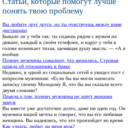
Статьи, которые помогут лучше
понять твою проблему
Вы любите друг друга, но ты чувствуешь между вами
дистанцию
Бывало ли у тебя так: ты сидишь рядом с мужем на
диване, каждый в своём телефоне, и вдруг у тебя в
голове возникает тихая, щемящая душу мысль: — «А я
вообще
Почему мужчины сожалеют, что женились. Суровая
правда об отношениях в браке
Недавно, в одной из социальных сетей я увидел пост с
вопросом мужчинам: «Если бы вы могли написать
записку своему Молодому Я, что бы вы сказали всего
двумя словами?
Правда о том, почему мужчины не зовут женщин
замуж
Вы вместе уже достаточно долго, даже ни один год. Он
мужчина вашей мечты и говорит, что вы его любимая
женщина. Вы надеялись, что это произойдет во время
Как узнать: любит ли меня муж?