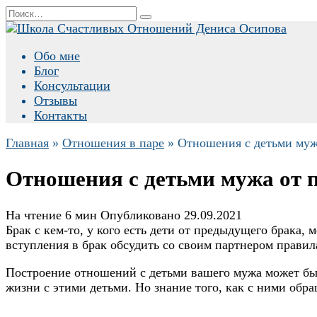
Перейти
Search
к
for:
содержанию
Обо мне
Блог
Консультации
Отзывы
Контакты
Главная
»
Отношения в паре
»
Отношения с детьми муж
Отношения с детьми мужа от п
На чтение
6 мин
Опубликовано
29.09.2021
Брак с кем-то, у кого есть дети от предыдущего брака
вступления в брак обсудить со своим партнером правила
Построение отношений с детьми вашего мужа может быт
жизни с этими детьми. Но знание того, как с ними обра