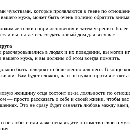
ыми чувствами, которые проявляются в гневе по отношен
ка вашего мужа, может быть очень полезно обратить вним
обходимые точки соприкосновения и затем укрепить более
 если вы пытаетесь создать новый дом для всех вас.
пруга
ы разочаровывались в людях и их поведении, вы могли игн
и вашего мужа, и вы должны об этом всегда помнить.
 должно быть невероятно болезненно для него. В конце кон
о жизни. Вам будет сложно, да и не нужно противостоять 
 новую женщину отца состоит из-за лояльности по отнош
м — просто рассказать о себе и своей жизни, чтобы вас
шениях. Это не сразу будет означать любовь между вами,
то не любите или даже ненавидите потомство своего муж
ния.