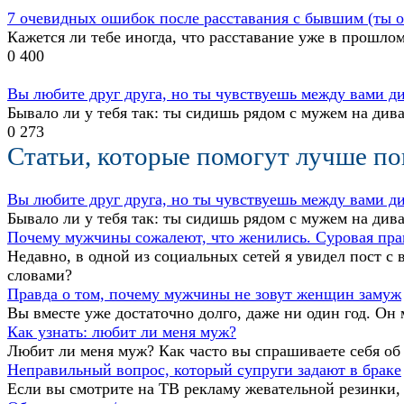
7 очевидных ошибок после расставания с бывшим (ты о
Кажется ли тебе иногда, что расставание уже в прошло
0
400
Вы любите друг друга, но ты чувствуешь между вами д
Бывало ли у тебя так: ты сидишь рядом с мужем на див
0
273
Статьи, которые помогут лучше п
Вы любите друг друга, но ты чувствуешь между вами д
Бывало ли у тебя так: ты сидишь рядом с мужем на див
Почему мужчины сожалеют, что женились. Суровая пра
Недавно, в одной из социальных сетей я увидел пост с
словами?
Правда о том, почему мужчины не зовут женщин замуж
Вы вместе уже достаточно долго, даже ни один год. Он
Как узнать: любит ли меня муж?
Любит ли меня муж? Как часто вы спрашиваете себя об э
Неправильный вопрос, который супруги задают в браке
Если вы смотрите на ТВ рекламу жевательной резинки, 