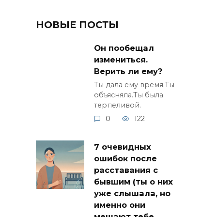
НОВЫЕ ПОСТЫ
Он пообещал
измениться.
Верить ли ему?
Ты дала ему время.Ты
объясняла.Ты была
терпеливой.
0
122
7 очевидных
ошибок после
расставания с
бывшим (ты о них
уже слышала, но
именно они
мешают тебе