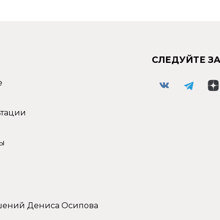
СЛЕДУЙТЕ З
е
ьтации
ы
ошений Дениса Осипова